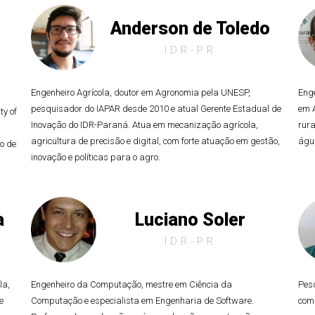
Anderson de Toledo
IDR-PR
Engenheiro Agrícola, doutor em Agronomia pela UNESP,
Eng
,
pesquisador do IAPAR desde 2010 e atual Gerente Estadual de
em 
ty of
Inovação do IDR-Paraná. Atua em mecanização agrícola,
rura
agricultura de precisão e digital, com forte atuação em gestão,
água
ão de
inovação e políticas para o agro.
a
Luciano Soler
IDR-PR
la,
Engenheiro da Computação, mestre em Ciência da
Pes
e
Computação e especialista em Engenharia de Software.
com