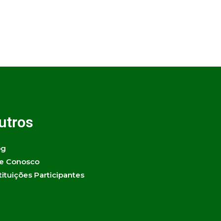
utros
og
le Conosco
tituições Participantes