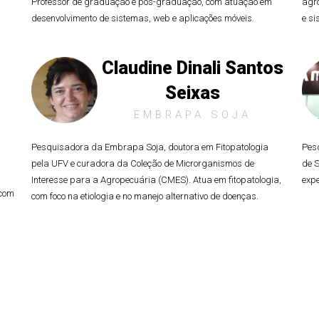
Professor de graduação e pós-graduação, com atuação em
agro
desenvolvimento de sistemas, web e aplicações móveis.
e s
Claudine Dinali Santos
Seixas
EMBRAPA SOJA
Pesquisadora da Embrapa Soja, doutora em Fitopatologia
Pes
pela UFV e curadora da Coleção de Microrganismos de
de S
Interesse para a Agropecuária (CMES). Atua em fitopatologia,
expe
 com
com foco na etiologia e no manejo alternativo de doenças.